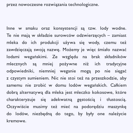
przez nowoczesne rozwiązania technologiczne.
Inne w smaku oraz konsystencji są tzw. lody wodne.
Te nie mają w składzie surowców odzwierzęcych – zamiast
mleka do ich produkcji używa się wody, czemu też
zawdzięczają swoją nazwę. Możemy je więc śmiało nazwać
lodami wegańskimi. Ze względu na brak składników
mlecznych są mniej pożywne niż ich tradycyjne
odpowiedniki, niemniej weganie mogą po nie sięgać
z czystym sumieniem. Nic nie stoi też na przeszkodzie, aby
samemu nie zrobić w domu lodów wegańskich. Całkiem
dobrą alternatywą dla mleka jest mleczko kokosowe, które
charakteryzuje się adekwatną gęstością i tłustoscią.
Oczywiście musimy też mieć na podorędziu maszynkę
do lodów, niezbędną do tego, by były one należycie
kremowe.