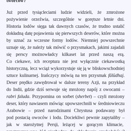
twórców?
Już przed tysiącleciami ludzie widzieli, że zmrożone
pożywienie orzeźwia, szczególnie w gorętsze letnie dni.
Historia lodów sięga tak dawnych czasów, że trudno ustalić
dokładną datę pojawienia się pierwszych deserów, które można
by uznać za wczesne formy lodów. Niemniej powszechnie
uznaje się, że należy tak mówić o przysmakach, jakimi zajadali
się perscy możnowładcy kilkaset lat przed naszą erą.
Co ciekawe, ich receptura nie jest wyłącznie ciekawostką
historyczną, lecz wciąż wykorzystuje się ją w bliskowschodniej
sztuce kulinarnej. Irańczycy mówią na ten przysmak
fālūdhaj
.
Deser prędko zawędrował w dalsze tereny Azji, na przykład
do Indii, gdzie dziś serwuje się mrożony napój z owocami –
rabri faluda
. Przypomina on sorbet (
sherbet
) – czyli mrożony
deser, który nawiasem mówiąc upowszechnili w średniowieczu
Arabowie – przed narodzinami Chrystusa podawany był
pod postacią owoców i lodu. Dociekliwi pewnie zapytaliby –
jak w starożytnej Persji, leżącej w gorącym klimacie,