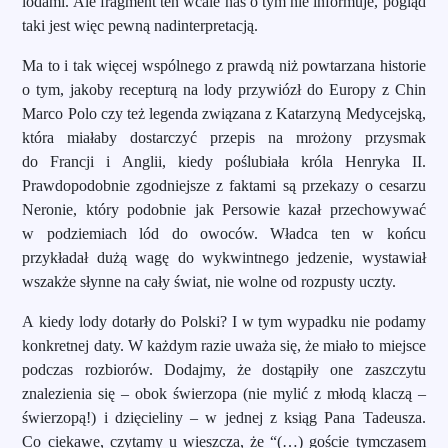
lodami. Ale fragment ten wcale nas o tym nie informuje, pogląd
taki jest więc pewną nadinterpretacją.
Ma to i tak więcej wspólnego z prawdą niż powtarzana historie
o tym, jakoby recepturą na lody przywiózł do Europy z Chin
Marco Polo czy też legenda związana z Katarzyną Medycejską,
która miałaby dostarczyć przepis na mrożony przysmak
do Francji i Anglii, kiedy poślubiała króla Henryka II.
Prawdopodobnie zgodniejsze z faktami są przekazy o cesarzu
Neronie, który podobnie jak Persowie kazał przechowywać
w podziemiach lód do owoców. Władca ten w końcu
przykładał dużą wagę do wykwintnego jedzenie, wystawiał
wszakże słynne na cały świat, nie wolne od rozpusty uczty.
A kiedy lody dotarły do Polski? I w tym wypadku nie podamy
konkretnej daty. W każdym razie uważa się, że miało to miejsce
podczas rozbiorów. Dodajmy, że dostąpiły one zaszczytu
znalezienia się – obok świerzopa (nie mylić z młodą klaczą –
świerzopą!) i dzięcieliny – w jednej z ksiąg Pana Tadeusza.
Co ciekawe, czytamy u wieszcza, że “(…) goście tymczasem