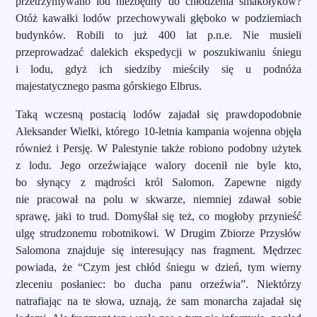
przetrzymywano lód niezbędny do chłodzenia smakołyków?
Otóż kawałki lodów przechowywali głęboko w podziemiach
budynków. Robili to już 400 lat p.n.e. Nie musieli
przeprowadzać dalekich ekspedycji w poszukiwaniu śniegu
i lodu, gdyż ich siedziby mieściły się u podnóża
majestatycznego pasma górskiego Elbrus.
Taką wczesną postacią lodów zajadał się prawdopodobnie
Aleksander Wielki, którego 10-letnia kampania wojenna objęła
również i Persję. W Palestynie także robiono podobny użytek
z lodu. Jego orzeźwiające walory docenił nie byle kto,
bo słynący z mądrości król Salomon. Zapewne nigdy
nie pracował na polu w skwarze, niemniej zdawał sobie
sprawę, jaki to trud. Domyślał się też, co mogłoby przynieść
ulgę strudzonemu robotnikowi. W Drugim Zbiorze Przysłów
Salomona znajduje się interesujący nas fragment. Mędrzec
powiada, że “Czym jest chłód śniegu w dzień, tym wierny
zleceniu posłaniec: bo ducha panu orzeźwia”. Niektórzy
natrafiając na te słowa, uznają, że sam monarcha zajadał się